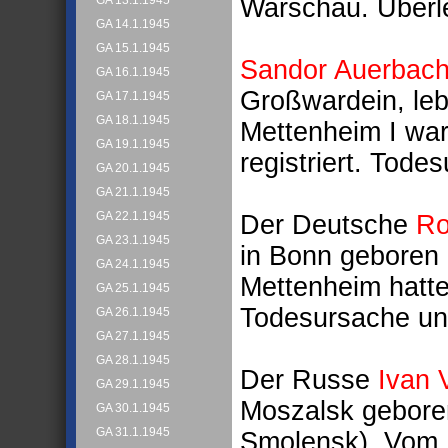
Warschau. Überl
GA 13.1.1945
GA 14.1.1945
GA 15.1.1945
Sandor Auerbac
GA 16.1.1945
Großwardein, lebt
GA 17.1.1945
GA 18.1.1945
Mettenheim I wa
GA 19.1.1945
registriert. Tod
GA 20.1.1945
GA 21.1.1945
GA 22.1.1945
Der Deutsche
Ro
GA 23.1.1945
in Bonn geboren u
GA 24.1.1945
Mettenheim hatte
GA 25.1.1945
Todesursache un
GA 26.1.1945
GA 27.1.1945
GA 28.1.1945
Der Russe
Ivan 
GA 29.1.1945
Moszalsk geboren
GA 30.1.1945
GA 31.1.1945
Smolensk). Vom 