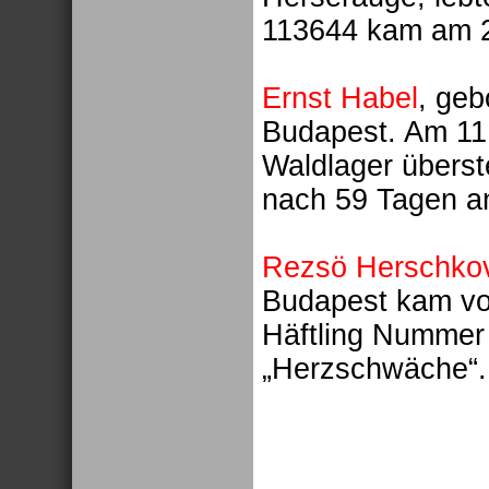
113644 kam am 2
Ernst Habel
, geb
Budapest. Am 11.
Waldlager überst
nach 59 Tagen a
Rezsö Herschkov
Budapest kam von
Häftling Nummer
„Herzschwäche“.