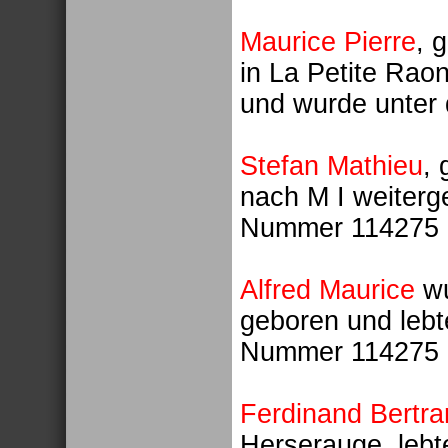
Maurice Pierre
, 
in La Petite Rao
und wurde unter
Stefan Mathieu
,
nach M I weiterg
Nummer 114275 e
Alfred Maurice
wu
geboren und lebt
Nummer 114275 k
Ferdinand Bertra
Herserauge, lebt