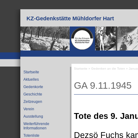
Direkt zum Inhalt
KZ-Gedenkstätte Mühldorfer Hart
Startseite
»
Gedenken an die Toten
»
Janua
Startseite
Sie sind hier
Aktuelles
GA 9.11.1945
Gedenkorte
Geschichte
Zeitzeugen
Verein
Tote des 9. Jan
Ausstellung
Weiterführende
Informationen
Dezsö Fuchs kam
Totenliste