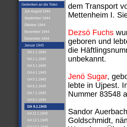
dem Transport v
Gedenken an die Toten
Juli-August 1944
Mettenheim I. Si
September 1944
Oktober 1944
Dezsö Fuchs
wur
November 1944
Dezember 1944
geboren und lebte
Januar 1945
die Häftlingsnu
GA 1.1.1945
unbekannt.
GA 2.1.1945
GA 3.1.1945
GA 4.1.1945
Jenö Sugar
, geb
GA 5.1.1945
lebte in Ujpest. I
GA 6.1.1945
Nummer 83548 an 
GA 7.1.1945
GA 8.1.1945
GA 9.1.1945
Sandor Auerbach 
GA 11.1.1945
Goldschmidt, nä
GA 12.1.1945