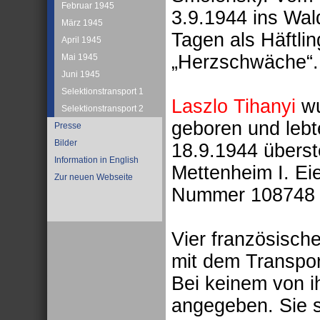
Februar 1945
3.9.1944 ins Wal
März 1945
Tagen als Häftl
April 1945
„Herzschwäche“.
Mai 1945
Juni 1945
Selektionstransport 1
Laszlo Tihanyi
wu
Selektionstransport 2
geboren und lebt
Presse
Bilder
18.9.1944 überst
Information in English
Mettenheim I. Ei
Zur neuen Webseite
Nummer 108748 is
Vier französisc
mit dem Transpo
Bei keinem von i
angegeben. Sie s