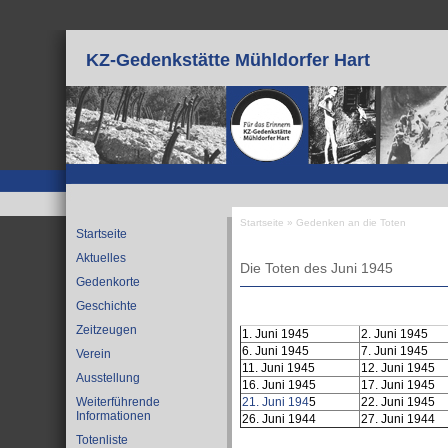
Direkt zum Inhalt
KZ-Gedenkstätte Mühldorfer Hart
Startseite
»
Gedenken an die Toten
Startseite
Sie sind hier
Aktuelles
Die Toten des Juni 1945
Gedenkorte
Geschichte
Zeitzeugen
1. Juni 1945
2. Juni 1945
6. Juni 1945
7. Juni 1945
Verein
11. Juni 1945
12. Juni 1945
Ausstellung
16. Juni 1945
17. Juni 1945
21. Juni 194
5
22. Juni 1945
Weiterführende
Informationen
26. Juni 1944
27. Juni 1944
Totenliste