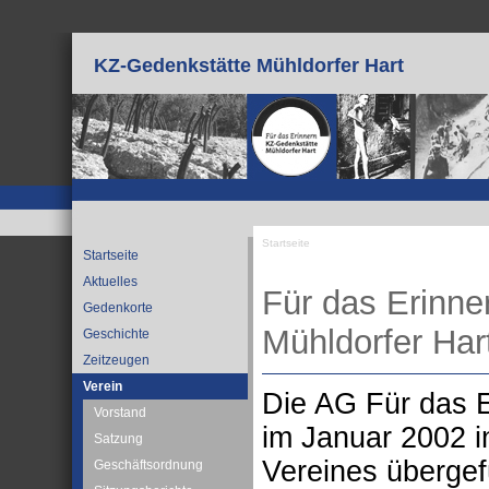
Direkt zum Inhalt
KZ-Gedenkstätte Mühldorfer Hart
Startseite
Startseite
Sie sind hier
Aktuelles
Für das Erinne
Gedenkorte
Mühldorfer Hart
Geschichte
Zeitzeugen
Verein
Die AG Für das 
Vorstand
im Januar 2002 i
Satzung
Vereines übergef
Geschäftsordnung