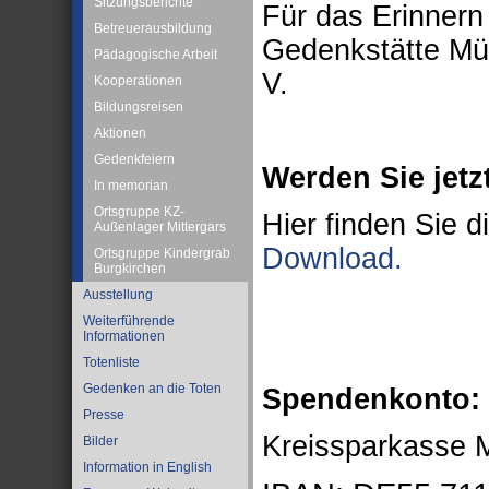
Sitzungsberichte
Für das Erinnern
Betreuerausbildung
Gedenkstätte Müh
Pädagogische Arbeit
V.
Kooperationen
Bildungsreisen
Aktionen
Gedenkfeiern
Werden Sie jetzt
In memorian
Ortsgruppe KZ-
Hier finden Sie d
Außenlager Mittergars
Download.
Ortsgruppe Kindergrab
Burgkirchen
Ausstellung
Weiterführende
Informationen
Totenliste
Gedenken an die Toten
Spendenkonto:
Presse
Kreissparkasse 
Bilder
Information in English