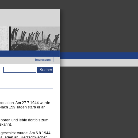
Zur neuen Webseite
Impressum
Suchformular
eportation. Am 27.7.1944 wurde
Nach 159 Tagen starb er an
boren und lebte dort bis zum
ekannt.
r geschickt wurde. Am 6.8.1944
48 Tagen an „Herzschwäche“.