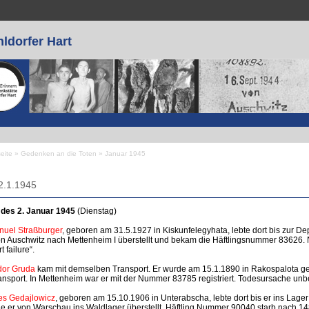
ldorfer Hart
seite
»
Gedenken an die Toten
»
Januar 1945
 sind hier
2.1.1945
 des 2. Januar 1945
(Dienstag)
uel Straßburger
, geboren am 31.5.1927 in Kiskunfelegyhata, lebte dort bis zur D
on Auschwitz nach Mettenheim I überstellt und bekam die Häftlingsnummer 83626. 
t failure“.
or Gruda
kam mit demselben Transport. Er wurde am 15.1.1890 in Rakospalota ge
ansport. In Mettenheim war er mit der Nummer 83785 registriert. Todesursache unb
s Gedajlowicz
, geboren am 15.10.1906 in Unterabscha, lebte dort bis er ins Lage
e er von Warschau ins Waldlager überstellt. Häftling Nummer 90040 starb nach 1