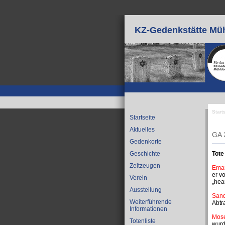
Direkt zum Inhalt
KZ-Gedenkstätte Müh
Start
Startseite
Sie
Aktuelles
GA 
Gedenkorte
Tote
Geschichte
Zeitzeugen
Eman
er v
Verein
„hear
Ausstellung
Sand
Weiterführende
Abtr
Informationen
Mose
Totenliste
wurd