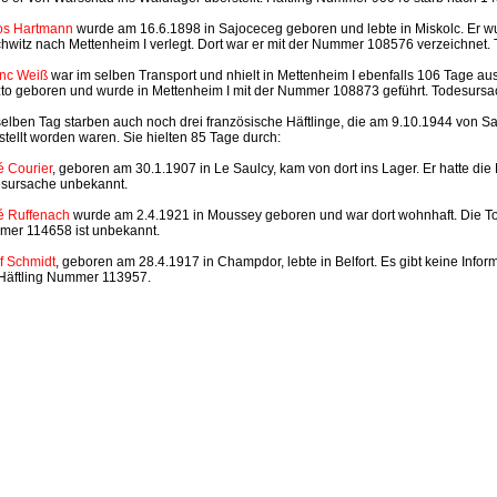
os Hartmann
wurde am 16.6.1898 in Sajoceceg geboren und lebte in Miskolc. Er 
hwitz nach Mettenheim I verlegt. Dort war er mit der Nummer 108576 verzeichnet
nc Weiß
war im selben Transport und nhielt in Mettenheim I ebenfalls 106 Tage au
to geboren und wurde in Mettenheim I mit der Nummer 108873 geführt. Todesursach
elben Tag starben auch noch drei französische Häftlinge, die am 9.10.1944 von S
stellt worden waren. Sie hielten 85 Tage durch:
 Courier
, geboren am 30.1.1907 in Le Saulcy, kam von dort ins Lager. Er hatte di
sursache unbekannt.
 Ruffenach
wurde am 2.4.1921 in Moussey geboren und war dort wohnhaft. Die To
er 114658 ist unbekannt.
f Schmidt
, geboren am 28.4.1917 in Champdor, lebte in Belfort. Es gibt keine Info
Häftling Nummer 113957.