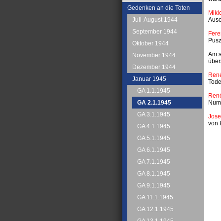
Gedenken an die Toten
Mikl
Ausc
Juli-August 1944
September 1944
Fere
Pusz
Oktober 1944
Am s
November 1944
über
Dezember 1944
René
Januar 1945
Tode
GA 1.1.1945
René
Numm
GA 2.1.1945
GA 3.1.1945
Jose
von 
GA 4.1.1945
GA 5.1.1945
GA 6.1.1945
GA 7.1.1945
GA 8.1.1945
GA 9.1.1945
GA 11.1.1945
GA 12.1.1945