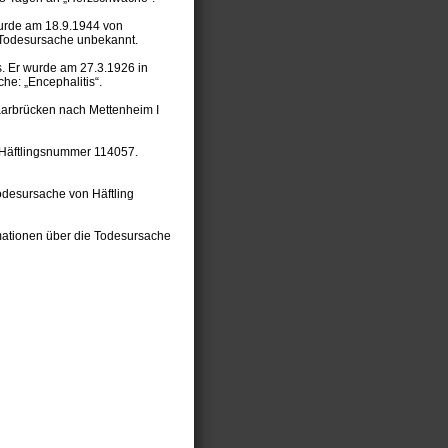
wurde am 18.9.1944 von
. Todesursache unbekannt.
s. Er wurde am 27.3.1926 in
e: „Encephalitis“.
aarbrücken nach Mettenheim I
e Häftlingsnummer 114057.
desursache von Häftling
rmationen über die Todesursache