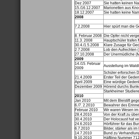
Dez 2007
Sie hatten keinen 
15./16.12.2007
Marionetten aus Knoc
18.12.2007
Sie hatten keine Na
2008
7.2.2008
Hier spürt man die G
8. Februar 2008
Die Opfer nicht verg
11.3. 2008
Hauptschüler trafe
30.4./1.5.2008
Klare Zusage für Ged
2.7.2008
Lob den Aufrechten
27.10.2008
Der Unermüdliche (
2009
14./15. Februar
Ausstellung im Wald
2009
Schüler erforschen 
21.4.2009
Erster Teil der Geden
April 2009
Eine würdige Gedenks
Dezember 2009
Hörend durchs Bunk
Starkheimer Studier
2010
Jan 2010
Mit dem Bleistift gege
6./7. 2.2010
Bewahrer des Erinn
Februar 2010
Wir waren Wesen im H
28.4.2010
Von der Kraft zu übe
30.4.2010
Der Holocaust hat v
24.6.2010
Hörführer für das B
6.7.2010
Bilder, stärker als im
14.7.2010
Bund zu Verhandlung
9.10.2010
Häftling Nummer 71