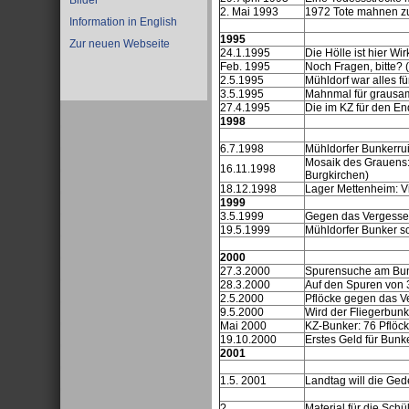
Bilder
2. Mai 1993
1972 Tote mahnen z
Information in English
1995
Zur neuen Webseite
24.1.1995
Die Hölle ist hier Wi
Feb. 1995
Noch Fragen, bitte?
2.5.1995
Mühldorf war alles f
3.5.1995
Mahnmal für grausa
27.4.1995
Die im KZ für den E
1998
6.7.1998
Mühldorfer Bunkerru
Mosaik des Grauens:
16.11.1998
Burgkirchen)
18.12.1998
Lager Mettenheim: Vi
1999
3.5.1999
Gegen das Vergesse
19.5.1999
Mühldorfer Bunker so
2000
27.3.2000
Spurensuche am Bun
28.3.2000
Auf den Spuren von
2.5.2000
Pflöcke gegen das V
9.5.2000
Wird der Fliegerbun
Mai 2000
KZ-Bunker: 76 Pflöc
19.10.2000
Erstes Geld für Bunke
2001
1.5. 2001
Landtag will die Ged
?
Material für die Schü