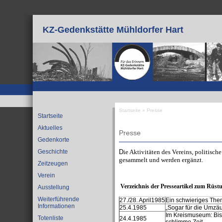
Direkt zum Inhalt
KZ-Gedenkstätte Mühldorfer Hart
Startseite
»
Presse
Startseite
Sie sind hier
Aktuelles
Presse
Gedenkorte
D
ie Aktivitäten des Vereins, politisc
Geschichte
gesammelt und werden ergänzt.
Zeitzeugen
Verein
Verzeichnis der Presseartikel zum Rüs
Ausstellung
Weiterführende
27./28. April1985
Ein schwieriges Them
Informationen
25.4.1985
„Sogar für die Umzäu
Im Kreismuseum: Bis a
Totenliste
24.4.1985
schlimme Zeit