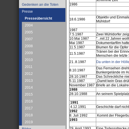
1986
Gedenken an die Toten
Presse
Objektiv und Einmali
Presseübersicht
18.6.1986
Mühldorf
2004
1987
2005
7.5.1987
Zwei Mühldorfer zeige
10.Mai 1987
"...mit 22 Jahren wol
2007
Mai 1987
Dokumentarfilm hatte
2008
11.5.1987
Blumen für die Opfer
Tränen bei der Erin
2009
11.5.1987
Menschen die letzte 
2010
21..8.1987
Da unten in der Höll
2011
Das Fernsehen dreht 
8.10.1987
Bunkergelände im Ha
2012
28.10.1987
Das Schreckliche ni
2013
5.11.1987
„Damit kein Gras drüb
November 1987
Briefe an die Lokalr
2014
1988
28.10.1988
An seinem Spielplatz
2015
2016
1991
4.12.1991
Geschichte darf nic
2017
1992
2018
8. Juli 1992
Kommt der Fliegerbu
1993
2019
29. April 1993
Eine Todessstrecke