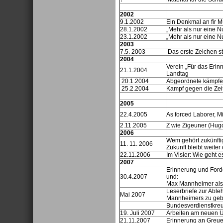
2002
9.1.2002
Ein Denkmal an fir M
28.1.2002
„Mehr als nur eine 
23.1.2002
„Mehr als nur eine 
2003
7.5. 2003
Das erste Zeichen st
2004
Verein „Für das Erinn
21.1.2004
Landtag
20.1.2004
Abgeordnete kämpfe
25.2.2004
Kampf gegen die Zeit
2005
22.4.2005
As forced Laborer, M
2.11.2005
Z wie Zigeuner (Hugo
2006
Wem gehört zukünft
11. 11. 2006
Zukunft bleibt weiter 
22.11.2006
Im Visier: Wie geht 
2007
Erinnerung und For
30.4.2007
und:
Max Mannheimer al
Leserbriefe zur Abl
Mai 2007
Mannheimers zu ge
Bundesverdienstkreuz
19. Juli 2007
Arbeiten am neuen Un
21.11.2007
Erinnerung an Greuel