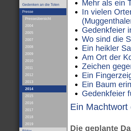
Mehr als ein T
Gedenken an die Toten
In vielen Ort
Presse
(Muggenthale
Presseübersicht
2004
Gedenkfeier 
2005
Wo sind die 
2007
Ein heikler Sa
2008
2009
Am Ort der Ko
2010
Zeichen gege
2011
Ein Fingerzei
2012
2013
Ein Baum erin
2014
Gedenkfeier f
2015
2016
Ein Machtwort 
2017
2018
2019
Die geplante Da