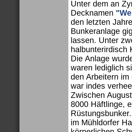
Unter dem an Zy
Decknamen
"Wei
den letzten Jahr
Bunkeranlage gi
lassen. Unter zw
halbunterirdisch
Die Anlage wurde 
waren lediglich s
den Arbeitern im
war indes verhee
Zwischen August
8000 Häftlinge, 
Rüstungsbunker. 
im Mühldorfer Har
körperlichen Sch