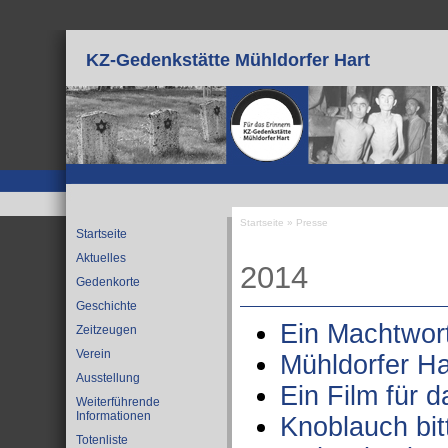
Direkt zum Inhalt
KZ-Gedenkstätte Mühldorfer Hart
Startseite
»
Presse
Startseite
Sie sind hier
Aktuelles
2014
Gedenkorte
Geschichte
Ein Machtwort
Zeitzeugen
Verein
Mühldorfer Har
Ausstellung
Ein Film für d
Weiterführende
Informationen
Knoblauch bit
Totenliste