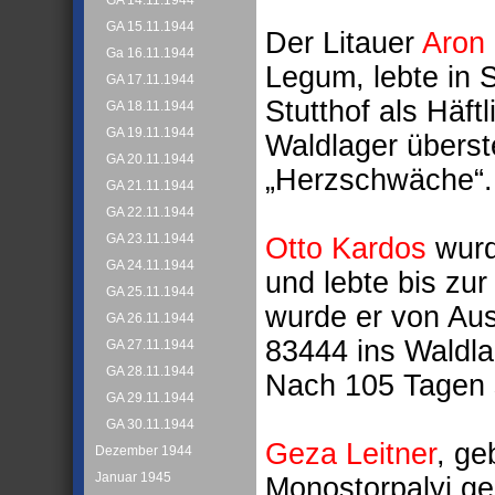
GA 14.11.1944
GA 15.11.1944
Der Litauer
Aron
Ga 16.11.1944
Legum, lebte in
GA 17.11.1944
Stutthof als Häf
GA 18.11.1944
GA 19.11.1944
Waldlager überst
GA 20.11.1944
„Herzschwäche“.
GA 21.11.1944
GA 22.11.1944
GA 23.11.1944
Otto Kardos
wurd
GA 24.11.1944
und lebte bis zu
GA 25.11.1944
wurde er von Aus
GA 26.11.1944
83444 ins Waldlag
GA 27.11.1944
GA 28.11.1944
Nach 105 Tagen 
GA 29.11.1944
GA 30.11.1944
Geza Leitner
, ge
Dezember 1944
Januar 1945
Monostorpalyi ge