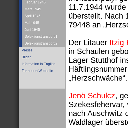
Februar 1945
11.7.1944 wurde 
März 1945
überstellt. Nach
April 1945
79448 an „Herzs
Mai 1945
Juni 1945
Selektionstransport 1
Der Litauer
Itzig
Selektionstransport 2
in Schaulen geb
Presse
Bilder
Lager Stutthof i
Information in English
Häftlingsnummer
Zur neuen Webseite
„Herzschwäche“.
Jenö Schulcz
, g
Szekesfehervar,
nach Auschwitz d
Waldlager überste