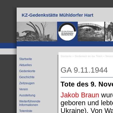
Direkt zum Inhalt
KZ-Gedenkstätte Mühldorfer Hart
Startseite
»
Gedenken an die Toten
»
Novem
Startseite
Sie sind hier
Aktuelles
GA 9.11.1944
Gedenkorte
Geschichte
Tote des 9. No
Zeitzeugen
Verein
Jakob Braun
wurd
Ausstellung
geboren und leb
Weiterführende
Informationen
Ukraine). Von Wa
Totenliste