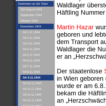
Waldlager überst
Gedenken an die Toten
Juli-August 1944
Häftling Nummer
September 1944
Oktober 1944
Martin Hazar
wur
November 1944
GA 1.11.1944
geboren und lebt
GA 2.11.1944
dem Transport a
GA 3.11.1944
Waldlager die N
GA 4.11.1944
er an „Herzschw
GA 5.11.1944
GA 6.11.1944
GA 7.11.1944
Der staatenlose
GA 8.11.1944
in Wien geboren 
GA 9.11.1944
GA 10.11.1944
wurde er am 6.8.
GA 11.11.1944
bekam die Häftli
GA 12.11.1944
an „Herzschwäch
GA 13.11.1944