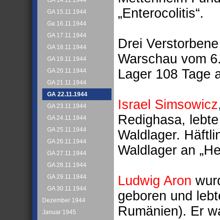
GA 14.11.1944
„Enterocolitis“.
GA 15.11.1944
Ga 16.11.1944
GA 17.11.1944
Drei Verstorbene
GA 18.11.1944
Warschau vom 6.8
GA 19.11.1944
Lager 108 Tage 
GA 20.11.1944
GA 21.11.1944
GA 22.11.1944
Israel Simsowicz
GA 23.11.1944
Redighasa, lebte
GA 24.11.1944
GA 25.11.1944
Waldlager. Häftl
GA 26.11.1944
Waldlager an „H
GA 27.11.1944
GA 28.11.1944
Ludwig Aron
wurd
GA 29.11.1944
GA 30.11.1944
geboren und leb
Dezember 1944
Rumänien). Er wa
Januar 1945