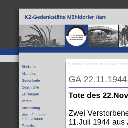
Direkt zum Inhalt
KZ-Gedenkstätte Mühldorfer Hart
Startseite
»
Gedenken an die Toten
»
Novem
Startseite
Sie sind hier
Aktuelles
GA 22.11.1944
Gedenkorte
Geschichte
Tote des 22.No
Zeitzeugen
Verein
Ausstellung
Zwei Verstorben
Weiterführende
Informationen
11.Juli 1944 au
Totenliste