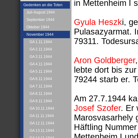
in Mettenheim I s
Gedenken an die Toten
Juli-August 1944
Gyula Heszk
i, g
September 1944
Oktober 1944
Pulasazyarmat. I
November 1944
79311. Todesurs
GA 1.11.1944
GA 2.11.1944
GA 3.11.1944
Aron Goldberger
GA 4.11.1944
lebte dort bis zu
GA 5.11.1944
79244 starb er. 
GA 6.11.1944
GA 7.11.1944
GA 8.11.1944
Am 27.7.1944 ka
GA 9.11.1944
Josef Szofer
. Er
GA 10.11.1944
Marosvasarhely g
GA 11.11.1944
GA 12.11.1944
Häftling Nummer
GA 13.11.1944
Mettenheim I und