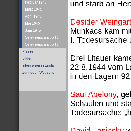
und starb an He
Februar 1945
März 1945
April 1945
Desider Weingar
Mai 1945
Munkacs kam mi
Juni 1945
Selektionstransport 1
I. Todesursache 
Selektionstransport 2
Presse
Drei Litauer kam
Bilder
22.8.1944 vom La
Information in English
Zur neuen Webseite
in den Lagern 92
Saul Abelony
, ge
Schaulen und st
Todesursache: „
David Jasinsky
w