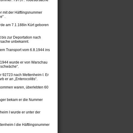
er mit der Häftlingsnummer
e“ .
urde am 7.1.188in Kürt geboren
 bis zur Deportation nach
ursache unbekannt.
 dem Transport vom 6.8.1944 ins
8.1944 wurde er von Warschau
rzschwäche“.
r 92723 nach Mettenheim I. Er
 er an „Enterocolitis“.
gekommen waren, überlebten 60
dlager bekam er die Nummer
eim I wurde er unter der
ttenheim I die Häftlingsnummer