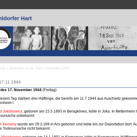
ldorfer Hart
seite
»
Gedenken an die Toten
»
November 1944
 sind hier
17.11.1944
 des 17. November 1944
(Freitag)
iesem Tag starben drei Häftlinge, die bereits am 11.7.1944 aus Auschwitz gekom
enheim I:
d Jakobowicz
, geboren am 15.5.1893 in Beragköves, lebte in Joka. In Mettenheim 
sursache unbekannt.
in Kemeny
wurde am 29.3.189 in Acs geboren und lebte bis zur Deportation dort. 
die Todesursache nicht bekannt.
t Weinberger
, geboren am 14.1.1891 in Kismagyar, lebte in Nagymagyar. Häftlin