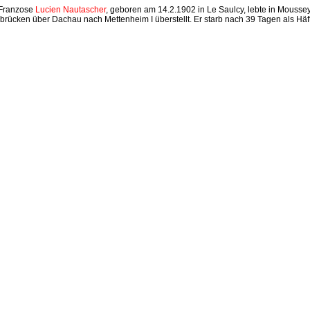
Franzose
Lucien Nautascher
, geboren am 14.2.1902 in Le Saulcy, lebte in Mouss
brücken über Dachau nach Mettenheim I überstellt. Er starb nach 39 Tagen als Hä