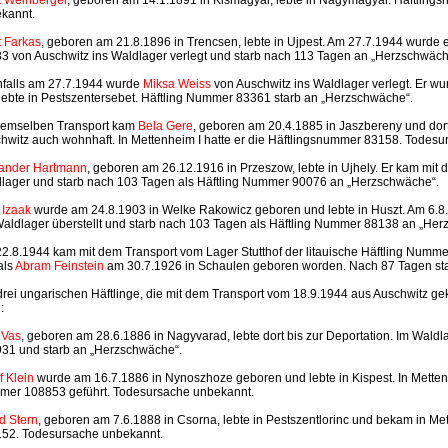
kannt.
t Farkas
, geboren am 21.8.1896 in Trencsen, lebte in Ujpest. Am 27.7.1944 wurde 
3 von Auschwitz ins Waldlager verlegt und starb nach 113 Tagen an „Herzschwäch
falls am 27.7.1944 wurde
Miksa Weiss
von Auschwitz ins Waldlager verlegt. Er w
lebte in Pestszentersebet. Häftling Nummer 83361 starb an „Herzschwäche“.
demselben Transport kam
Bela Gere
, geboren am 20.4.1885 in Jaszbereny und dort
hwitz auch wohnhaft. In Mettenheim I hatte er die Häftlingsnummer 83158. Todes
ander Hartmann
, geboren am 26.12.1916 in Przeszow, lebte in Ujhely. Er kam mit
lager und starb nach 103 Tagen als Häftling Nummer 90076 an „Herzschwäche“.
 Izaak
wurde am 24.8.1903 in Welke Rakowicz geboren und lebte in Huszt. Am 6.
Waldlager überstellt und starb nach 103 Tagen als Häftling Nummer 88138 an „He
2.8.1944 kam mit dem Transport vom Lager Stutthof der litauische Häftling Numme
als
Abram Feinstein
am 30.7.1926 in Schaulen geboren worden. Nach 87 Tagen starb
drei ungarischen Häftlinge, die mit dem Transport vom 18.9.1944 aus Auschwitz 
:
 Vas
, geboren am 28.6.1886 in Nagyvarad, lebte dort bis zur Deportation. Im Wal
31 und starb an „Herzschwäche“.
f Klein
wurde am 16.7.1886 in Nynoszhoze geboren und lebte in Kispest. In Mettenh
er 108853 geführt. Todesursache unbekannt.
d Stern
, geboren am 7.6.1888 in Csorna, lebte in Pestszentlorinc und bekam in Me
52. Todesursache unbekannt.