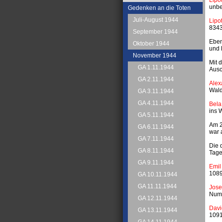
unbe
Gedenken an die Toten
Juli-August 1944
Lipo
8343
September 1944
Eben
Oktober 1944
und 
November 1944
Mit 
GA 1.11.1944
Ausc
GA 2.11.1944
Alex
Wald
GA 3.11.1944
GA 4.11.1944
Bela
ins 
GA 5.11.1944
Am 2
GA 6.11.1944
war 
GA 7.11.1944
Die 
GA 8.11.1944
Tage
GA 9.11.1944
Emil
1089
GA 10.11.1944
GA 11.11.1944
Jose
Numm
GA 12.11.1944
Davi
GA 13.11.1944
1091