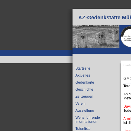
Direkt zum Inhalt
KZ-Gedenkstätte Müh
Start
Startseite
Sie
Aktuelles
GA 
Gedenkorte
Tote
Geschichte
An d
Zeitzeugen
Mett
Verein
Davi
Tode
Ausstellung
Weiterführende
Arm
Informationen
ist 
Totenliste
Lipo