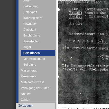
Arbeit
Bekleidung
Unterkunft
Kaporegiment
Bewacher
Diebstahl
Erschöpfung
Krankheiten
Angst
Selektionen
Veranstaltungen
Befreiung
Massengrab
Dokumente
Mühldorf-Prozess
Verfolgung der Juden
Namen
Zahlen
Zeitzeugen