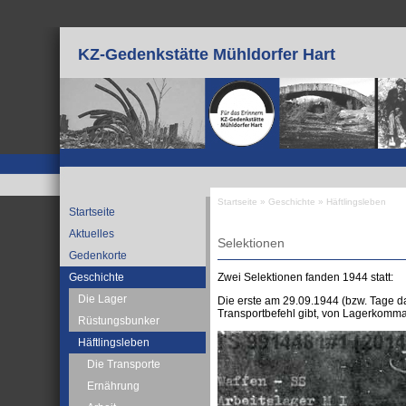
Direkt zum Inhalt
KZ-Gedenkstätte Mühldorfer Hart
Startseite
»
Geschichte
»
Häftlingsleben
Startseite
Sie sind hier
Aktuelles
Selektionen
Gedenkorte
Zwei Selektionen fanden 1944 statt:
Geschichte
Die Lager
Die erste am 29.09.1944 (bzw. Tage da
Transportbefehl gibt, von Lagerkomma
Rüstungsbunker
Häftlingsleben
Die Transporte
Ernährung