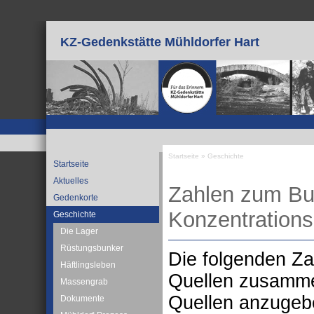
Direkt zum Inhalt
KZ-Gedenkstätte Mühldorfer Hart
Startseite
»
Geschichte
Startseite
Sie sind hier
Aktuelles
Zahlen zum Bu
Gedenkorte
Konzentrations
Geschichte
Die Lager
Rüstungsbunker
Die folgenden Za
Häftlingsleben
Quellen zusammen
Massengrab
Quellen anzugebe
Dokumente