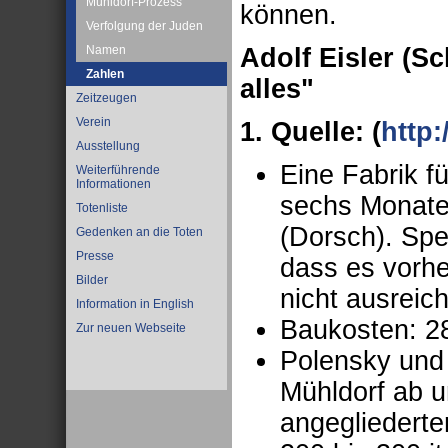
Mühldorf-Prozess
können.
Verfolgung der Juden
Adolf Eisler (S
Namen
Zahlen
alles"
Zeitzeugen
Verein
1. Quelle: (
http:
Ausstellung
Eine Fabrik fü
Weiterführende
Informationen
sechs Monaten
Totenliste
(Dorsch). Spe
Gedenken an die Toten
Presse
dass es vorhe
Bilder
nicht ausreic
Information in English
Baukosten: 2
Zur neuen Webseite
Polensky und 
Mühldorf ab u
angegliederte