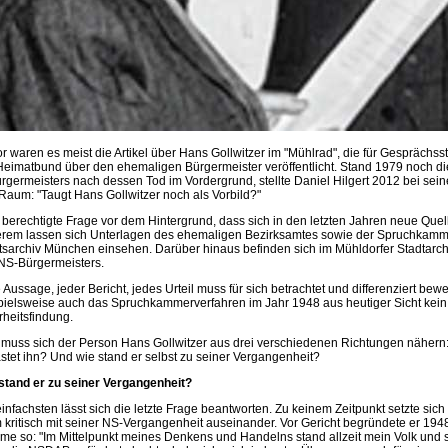
r waren es meist die Artikel über Hans Gollwitzer im "Mühlrad", die für Gesprächssto
Heimatbund über den ehemaligen Bürgermeister veröffentlicht. Stand 1979 noch d
ürgermeisters nach dessen Tod im Vordergrund, stellte Daniel Hilgert 2012 bei sei
Raum: "Taugt Hans Gollwitzer noch als Vorbild?"
 berechtigte Frage vor dem Hintergrund, dass sich in den letzten Jahren neue Que
rem lassen sich Unterlagen des ehemaligen Bezirksamtes sowie der Spruchkammer
tsarchiv München einsehen. Darüber hinaus befinden sich im Mühldorfer Stadtarchi
NS-Bürgermeisters.
 Aussage, jeder Bericht, jedes Urteil muss für sich betrachtet und differenziert bew
pielsweise auch das Spruchkammerverfahren im Jahr 1948 aus heutiger Sicht kein 
heitsfindung.
muss sich der Person Hans Gollwitzer aus drei verschiedenen Richtungen nähern
astet ihn? Und wie stand er selbst zu seiner Vergangenheit?
stand er zu seiner Vergangenheit?
infachsten lässt sich die letzte Frage beantworten. Zu keinem Zeitpunkt setzte sich
 kritisch mit seiner NS-Vergangenheit auseinander. Vor Gericht begründete er 1948
me so: "Im Mittelpunkt meines Denkens und Handelns stand allzeit mein Volk und s