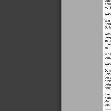
durc
Anhä
wohl
Was 
Was 
Spru
Goll
Wese
beis
Taug
Erte
kam 
In d
denu
Was 
Dem 
Beis
der 
Krei
beis
Zeug
Blei
Stad
Mühl
ausr