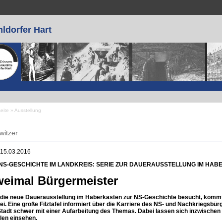
ldorfer Hart
seite
»
Ausstellung
 sind hier
witzer
 15.03.2016
 NS-GESCHICHTE IM LANDKREIS: SERIE ZUR DAUERAUSSTELLUNG IM HA
eimal Bürgermeister
die neue Dauerausstellung im Haberkasten zur NS-Geschichte besucht, kommt 
ei. Eine große Filztafel informiert über die Karriere des NS- und Nachkriegsbür
Stadt schwer mit einer Aufarbeitung des Themas. Dabei lassen sich inzwische
len einsehen.