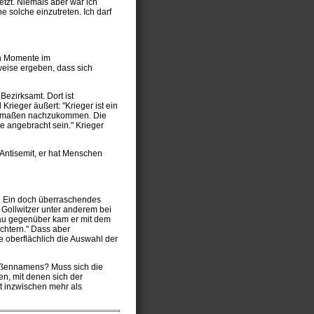
tzt. Niemals aber war ich
e solche einzutreten. Ich darf
en Momente im
eise ergeben, dass sich
Bezirksamt. Dort ist
rieger äußert: "Krieger ist ein
nigermaßen nachzukommen. Die
te angebracht sein." Krieger
 Antisemit, er hat Menschen
. Ein doch überraschendes
 Gollwitzer unter anderem bei
rau gegenüber kam er mit dem
üchtern." Dass aber
e oberflächlich die Auswahl der
raßennamens? Muss sich die
n, mit denen sich der
t inzwischen mehr als