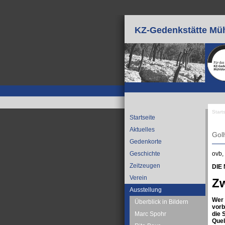
Direkt zum Inhalt
KZ-Gedenkstätte Müh
Start
Startseite
Sie
Aktuelles
Goll
Gedenkorte
ovb,
Geschichte
Zeitzeugen
DIE
Verein
Zw
Ausstellung
Wer 
Überblick in Bildern
vorb
die 
Marc Spohr
Quel