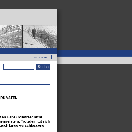
Zur neuen Webseite
Impressum
Suchformular
BERKASTEN
an Hans Gollwitzer nicht
germeisters. Trotzdem tut sich
n auch lange verschlossene