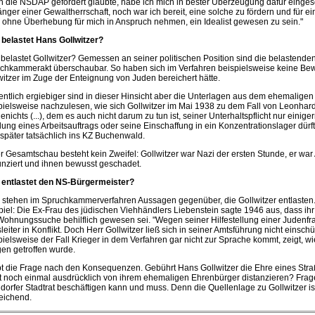
h die NSDAP gefördert glaubte, habe ich mich in bester Überzeugung dafür eingese
nger einer Gewaltherrschaft, noch war ich bereit, eine solche zu fördern und für ein
 ohne Überhebung für mich in Anspruch nehmen, ein Idealist gewesen zu sein."
belastet Hans Gollwitzer?
belastet Gollwitzer? Gemessen an seiner politischen Position sind die belastend
chkammerakt überschaubar. So haben sich im Verfahren beispielsweise keine Bew
witzer im Zuge der Enteignung von Juden bereichert hätte.
ntlich ergiebiger sind in dieser Hinsicht aber die Unterlagen aus dem ehemaligen 
pielsweise nachzulesen, wie sich Gollwitzer im Mai 1938 zu dem Fall von Leonhard K
enichts (...), dem es auch nicht darum zu tun ist, seiner Unterhaltspflicht nur ei
ilung eines Arbeitsauftrags oder seine Einschaffung in ein Konzentrationslager dürf
später tatsächlich ins KZ Buchenwald.
er Gesamtschau besteht kein Zweifel: Gollwitzer war Nazi der ersten Stunde, er war
nziert und ihnen bewusst geschadet.
entlastet den NS-Bürgermeister?
stehen im Spruchkammerverfahren Aussagen gegenüber, die Gollwitzer entlasten
piel: Die Ex-Frau des jüdischen Viehhändlers Liebenstein sagte 1946 aus, dass ihr
Wohnungssuche behilflich gewesen sei. "Wegen seiner Hilfestellung einer Judenf
sleiter in Konflikt. Doch Herr Gollwitzer ließ sich in seiner Amtsführung nicht einsch
pielsweise der Fall Krieger in dem Verfahren gar nicht zur Sprache kommt, zeigt, wi
en getroffen wurde.
bt die Frage nach den Konsequenzen. Gebührt Hans Gollwitzer die Ehre eines St
t noch einmal ausdrücklich von ihrem ehemaligen Ehrenbürger distanzieren? Frage
dorfer Stadtrat beschäftigen kann und muss. Denn die Quellenlage zu Gollwitzer is
eichend.