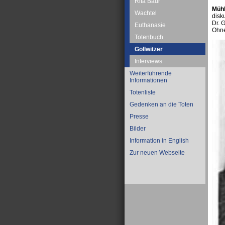
Rita Baur
Mühl
Wachtel
disk
Dr. 
Euthanasie
Ohne
Totenbuch
Gollwitzer
Interviews
Weiterführende
Informationen
Totenliste
Gedenken an die Toten
Presse
Bilder
Information in English
Zur neuen Webseite