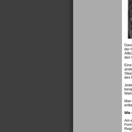
Davo
der 
Altb
den 
Eine
ande
Staa
des 
Jede
beis
Wahr
Man 
entl
Wie 
Am e
Form
Regi