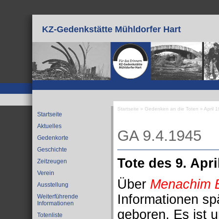
Direkt zum Inhalt
KZ-Gedenkstätte Mühldorfer Hart
Startseite
»
Gedenken an die Toten
»
April 
Startseite
Sie sind hier
Aktuelles
GA 9.4.1945
Gedenkorte
Geschichte
Tote des 9. Apri
Zeitzeugen
Verein
Über
Menachim B
Ausstellung
Informationen sp
Weiterführende
Informationen
geboren. Es ist 
Totenliste