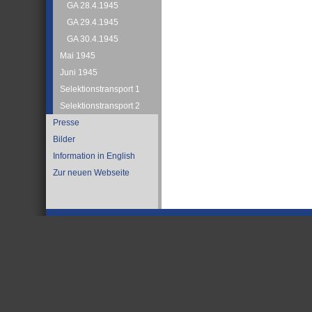
GA 28.4.1945
GA 29.4.1945
GA 30.4.1945
Mai 1945
Juni 1945
Selektionstransport 1
Selektionstransport 2
Presse
Bilder
Information in English
Zur neuen Webseite