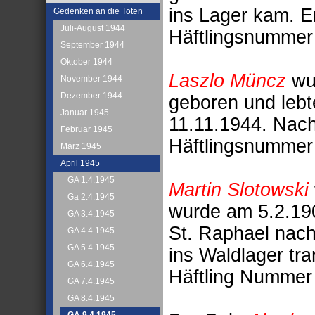
ins Lager kam. E
Gedenken an die Toten
Juli-August 1944
Häftlingsnummer
September 1944
Oktober 1944
Laszlo Müncz
wur
November 1944
Dezember 1944
geboren und lebt
Januar 1945
11.11.1944. Nach
Februar 1945
Häftlingsnummer
März 1945
April 1945
GA 1.4.1945
Martin Slotowski
Ga 2.4.1945
wurde am 5.2.190
GA 3.4.1945
St. Raphael nac
GA 4.4.1945
GA 5.4.1945
ins Waldlager tra
GA 6.4.1945
Häftling Nummer
GA 7.4.1945
GA 8.4.1945