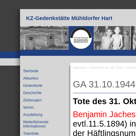
Direkt zum Inhalt
KZ-Gedenkstätte Mühldorfer Hart
Startseite
»
Gedenken an die Toten
»
Oktob
Startseite
Sie sind hier
Aktuelles
GA 31.10.1944
Gedenkorte
Geschichte
Tote des 31. Ok
Zeitzeugen
Verein
Benjamin Jaches
Ausstellung
evtl.11.5.1894) 
Weiterführende
Informationen
der Häftlingsnum
Totenliste