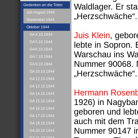
Waldlager. Er st
Gedenken an die Toten
Juli-August 1944
„Herzschwäche“.
September 1944
Oktober 1944
Juis Klein
, gebo
GA 4.10.1944
GA 5.10.1944
lebte in Sopron.
GA 6.10.1944
Warschau ins Wal
GA 7.10.1944
Nummer 90068. N
GA 8.10.1944
„Herzschwäche“.
GA 10.10.1944
GA 12.10.1944
GA 13.10.1944
Hermann Rosenb
GA 14.10.1944
1926) in Nagyba
GA 15.10.1944
GA 16.10.1944
geboren und lebt
GA 17.10.1944
auch mit dem Tra
GA 18.10.1944
Nummer 90147 in
GA 20.10.1944