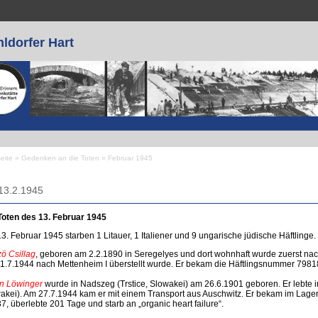
ldorfer Hart
seite
»
Gedenken an die Toten
»
Februar 1945
 sind hier
13.2.1945
Toten des 13. Februar 1945
3. Februar 1945 starben 1 Litauer, 1 Italiener und 9 ungarische jüdische Häftlinge.
ö Csillag
, geboren am 2.2.1890 in Seregelyes und dort wohnhaft wurde zuerst nach
1.7.1944 nach Mettenheim I überstellt wurde. Er bekam die Häftlingsnummer 7981
n Löwinger
wurde in Nadszeg (Trstice, Slowakei) am 26.6.1901 geboren. Er lebte i
akei). Am 27.7.1944 kam er mit einem Transport aus Auschwitz. Er bekam im Lage
7, überlebte 201 Tage und starb an „organic heart failure“.