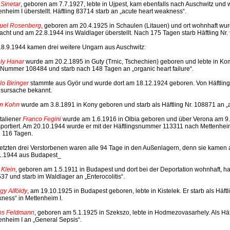
 Sinetar
, geboren am 7.7.1927, lebte in Ujpest, kam ebenfalls nach Auschwitz un
enheim I überstellt. Häftling 83714 starb an „acute heart weakness“.
uel Rosenberg
, geboren am 20.4.1925 in Schaulen (Litauen) und ort wohnhaft wurd
acht und am 22.8.1944 ins Waldlager überstellt. Nach 175 Tagen starb Häftling Nr
8.9.1944 kamen drei weitere Ungarn aus Auschwitz:
ly Hanar
wurde am 20.2.1895 in Guty (Trnic, Tschechien) geboren und lebte in K
e Nummer 108484 und starb nach 148 Tagen an „organic heart failure“.
lo Biringer
stammte aus Györ und wurde dort am 18.12.1924 geboren. Von Häftlin
sursache bekannt.
n Kohn
wurde am 3.8.1891 in Kony geboren und starb als Häftling Nr. 108871 an „
Italiener
Franco Fegini
wurde am 1.6.1916 in Olbia geboren und über Verona am 
sportiert. Am 20.10.1944 wurde er mit der Häftlingsnummer 113311 nach Mettenheim I
 116 Tagen.
letzten drei Verstorbenen waren alle 94 Tage in den Außenlagern, denn sie kamen 
1.1944 aus Budapest_
 Klein
, geboren am 1.5.1911 in Budapest und dort bei der Deportation wohnhaft, h
37 und starb im Waldlager an „Enterocolitis“.
gy Alföldy
, am 19.10.1925 in Budapest geboren, lebte in Kistelek. Er starb als Häft
ness“ in Mettenheim I.
os Feldmann
, geboren am 5.1.1925 in Szekszo, lebte in Hodmezovasarhely. Als Häft
enheim I an „
General
Sepsis“.