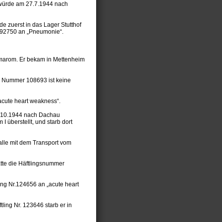
d würde am 27.7.1944 nach
e zuerst in das Lager Stutthof
. 92750 an „Pneumonie“.
omarom. Er bekam in Mettenheim
g Nummer 108693 ist keine
acute heart weakness“.
9.10.1944 nach Dachau
 überstellt, und starb dort
alle mit dem Transport vom
atte die Häftlingsnummer
ling Nr.124656 an „acute heart
ling Nr. 123646 starb er in