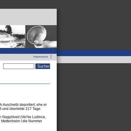
Zur neuen Webseite
Impressum
Suchformular
 Auschwitz deportiert, ehe er
8 und überlebte 217 Tage.
n Nagyölved (Vel’ke Ludince,
r Mettenheim I die Nummer