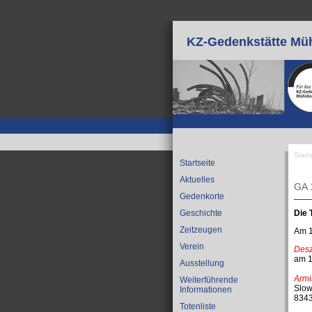
Direkt zum Inhalt
KZ-Gedenkstätte Müh
Start
Startseite
Sie
Aktuelles
GA 
Gedenkorte
Die 
Geschichte
Zeitzeugen
Am 1
Verein
Desz
am 1
Ausstellung
Armi
Weiterführende
Slow
Informationen
8343
Totenliste