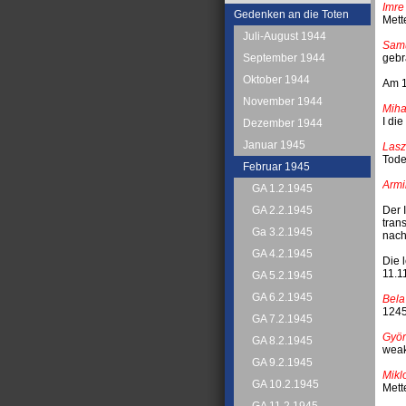
Imre
Gedenken an die Toten
Mett
Juli-August 1944
Sam
gebr
September 1944
Oktober 1944
Am 1
November 1944
Miha
I di
Dezember 1944
Januar 1945
Lasz
Tode
Februar 1945
Armi
GA 1.2.1945
Der 
GA 2.2.1945
tran
Ga 3.2.1945
nach
GA 4.2.1945
Die 
11.1
GA 5.2.1945
GA 6.2.1945
Bela
1245
GA 7.2.1945
Györ
GA 8.2.1945
weak
GA 9.2.1945
Mikl
GA 10.2.1945
Mett