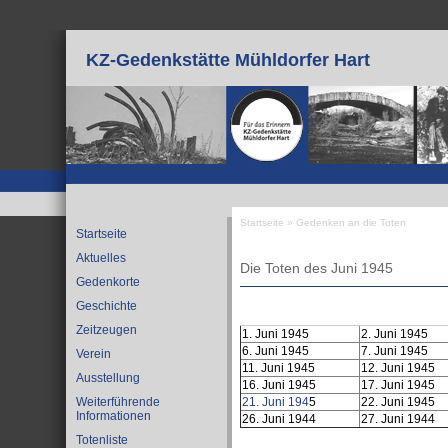
Direkt zum Inhalt
KZ-Gedenkstätte Mühldorfer Hart
Startseite
»
Gedenken an die Toten
Startseite
Sie sind hier
Aktuelles
Die Toten des Juni 1945
Gedenkorte
Geschichte
Zeitzeugen
1. Juni 1945
2. Juni 1945
6. Juni 1945
7. Juni 1945
Verein
11. Juni 1945
12. Juni 1945
Ausstellung
16. Juni 1945
17. Juni 1945
21. Juni 194
5
22. Juni 1945
Weiterführende
Informationen
26. Juni 1944
27. Juni 1944
Totenliste