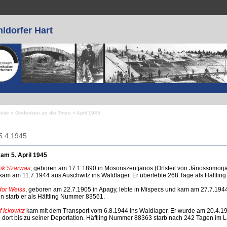
ldorfer Hart
seite
»
Gedenken an die Toten
»
April 1945
 sind hier
5.4.1945
 am 5. April 1945
ik Szarwas
, geboren am 17.1.1890 in Mosonszentjanos (Ortsteil von Jánossomorja
kam am 11.7.1944 aus Auschwitz ins Waldlager. Er überlebte 268 Tage als Häftli
or Weiss
, geboren am 22.7.1905 in Apagy, lebte in Mispecs und kam am 27.7.194
n starb er als Häftling Nummer 83561.
f Ickowitz
kam mit dem Transport vom 6.8.1944 ins Waldlager. Er wurde am 20.4.
e dort bis zu seiner Deportation. Häftling Nummer 88363 starb nach 242 Tagen im L