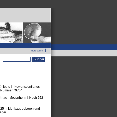
Zur neuen Webseite
Impressum
Suchformular
), lebte in Kowonszentjanos
ng Nummer 79704.
4 nach Mettenheim I. Nach 252
1925 in Munkacs geboren und
ager.