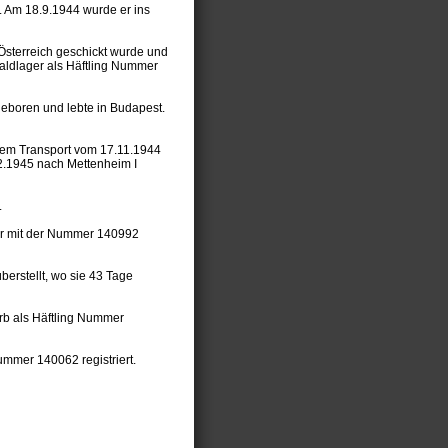
m. Am 18.9.1944 wurde er ins
 Österreich geschickt wurde und
ldlager als Häftling Nummer
eboren und lebte in Budapest.
t dem Transport vom 17.11.1944
2.1945 nach Mettenheim I
.
war mit der Nummer 140992
erstellt, wo sie 43 Tage
rb als Häftling Nummer
ummer 140062 registriert.