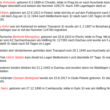
ly Vohrysek
, geboren 9.3.1899 in Chradin, lebte in Prag bis er nach Auschwitz ka
lager überstellt und bekam die Nummer 109170. Nach 199 Lagertagen starb er.
f Klein
, geboren am 22.6.1912 in Feked, lebte dort bis er auf den Fußmarsch nach
 mit dem Zug am 11.11.1944 nach Mettenheim kam. Er starb nach 145 Tagen im Wa
55.
u Kohn
war ein Kamerad im selben Transport. Er wurde am 3..2.1907 in Bonyhad g
aldlager war er mit der Nummer 124780 registriert.
Tscheche
Berthold Miongolius
, geboren am 20.8.1910 in Pischt, lebte in Prag. Mi
er vom KZ Sachsenhausen als Häftling Nr. 127395 nach Dachau und wurde am 5.
stellt. Er starb nach 59 Tagen im Lager.
letzten drei Verstorbenen gehörten dem Transport vom 28.1.1945 aus Auschwitz an
Pole
Ulrich Opfalm
kam direkt ins Lager Mettenheim I und überlebte 67 Tage. Er 
triert.
anderen beiden blieben bis 21.2.1945 in Dachau und wurden dann ins Waldlager üb
lebten:
Holländer
Hymann Bollegraaf
wurde am 15.8.1917 in Oude Pekele geboren. Er sta
65.
 Stern
, geboren am 27.12.1896 in Csehipuszta, lebte in Györ. Er war als Häftling N