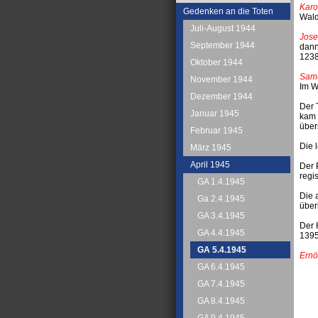
Karo
Gedenken an die Toten
Wald
Juli-August 1944
Jose
September 1944
dann
1238
Oktober 1944
Sam
November 1944
Im W
Dezember 1944
Der 
Januar 1945
kam 
über
Februar 1945
Die 
März 1945
April 1945
Der 
regis
GA 1.4.1945
Die 
Ga 2.4.1945
über
GA 3.4.1945
Der 
GA 4.4.1945
1395
GA 5.4.1945
Ernö
GA 6.4.1945
GA 7.4.1945
GA 8.4.1945