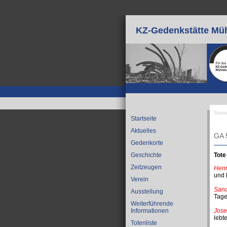
Direkt zum Inhalt
KZ-Gedenkstätte Müh
Start
Startseite
Sie
Aktuelles
GA 
Gedenkorte
Tote
Geschichte
Zeitzeugen
Henr
und 
Verein
Sand
Ausstellung
Tage
Weiterführende
Jose
Informationen
lebt
Totenliste