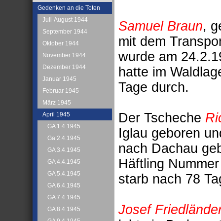
Gedenken an die Toten
Juli-August 1944
Samuel Braun
, 
September 1944
mit dem Transpo
Oktober 1944
wurde am 24.2.19
November 1944
Dezember 1944
hatte im Waldlag
Januar 1945
Tage durch.
Februar 1945
März 1945
Der Tscheche
Ri
April 1945
GA 1.4.1945
Iglau geboren u
Ga 2.4.1945
nach Dachau geb
GA 3.4.1945
Häftling Nummer 
GA 4.4.1945
GA 5.4.1945
starb nach 78 Ta
GA 6.4.1945
GA 7.4.1945
Josef Friedlände
GA 8.4.1945