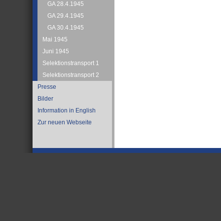
GA 28.4.1945
GA 29.4.1945
GA 30.4.1945
Mai 1945
Juni 1945
Selektionstransport 1
Selektionstransport 2
Presse
Bilder
Information in English
Zur neuen Webseite