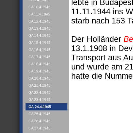
lebte in Budapes
GA 9.4.1945
GA 10.4.1945
11.11.1944 ins W
GA 11.4.1945
starb nach 153 T
GA 12.4.1945
GA 13.4.1945
GA 14.4.1945
Der Holländer
Be
GA 15.4.1945
13.1.1908 in Dev
GA 16.4.1945
Transport aus A
GA 17.4.1945
GA 18.4.1945
und wurde am 21.
GA 19.4.1945
hatte die Numme
GA 20.4.1945
GA 21.4.1945
GA 22.4.1945
GA 23.4.1945
GA 24.4.1945
GA 25.4.1945
GA 26.4.1945
GA 27.4.1945