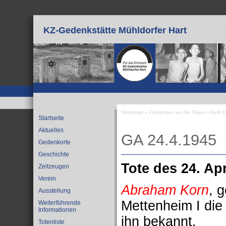
Direkt zum Inhalt
KZ-Gedenkstätte Mühldorfer Hart
Startseite
»
Gedenken an die Toten
»
April 
Startseite
Sie sind hier
Aktuelles
GA 24.4.1945
Gedenkorte
Geschichte
Tote des 24. Apr
Zeitzeugen
Verein
Abraham Korn
, 
Ausstellung
Mettenheim I die
Weiterführende
Informationen
ihn bekannt.
Totenliste