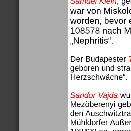
Samuel Klein
, g
war von Miskolc
worden, bevor 
108578 nach Me
„Nephritis“.
Der Budapester
geboren und stra
Herzschwäche“.
Sandor Vajda
wur
Mezöberenyi gebor
den Auschwitztra
Mühldorfer Außenl