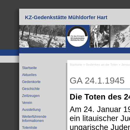
Direkt zum Inhalt
KZ-Gedenkstätte Mühldorfer Hart
Startseite
»
Gedenken an die Toten
»
Janua
Startseite
Sie sind hier
Aktuelles
GA 24.1.1945
Gedenkorte
Geschichte
Die Toten des 2
Zeitzeugen
Verein
Am 24. Januar 19
Ausstellung
ein litauischer J
Weiterführende
Informationen
ungarische Jude
Totenliste