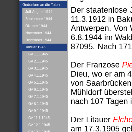
Gedenken an die Toten
Der staatenlose
Juli-August 1944
11.3.1912 in Bak
September 1944
Antwerpen. Von 
Oktober 1944
November 1944
6.8.1944 im Wal
Dezember 1944
87095. Nach 171
Januar 1945
GA 1.1.1945
GA 2.1.1945
Der Franzose
Pi
GA 3.1.1945
Dieu, wo er am 
GA 4.1.1945
von Saarbrücken
GA 5.1.1945
GA 6.1.1945
Mühldorf überste
GA 7.1.1945
nach 107 Tagen i
GA 8.1.1945
GA 9.1.1945
Der Litauer
Elch
GA 11.1.1945
GA 12.1.1945
am 17.3.1905 ge