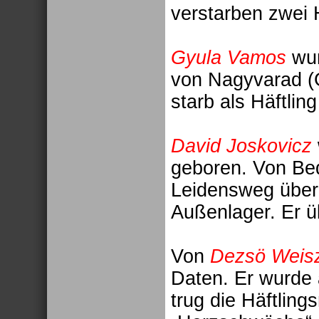
verstarben zwei H
Gyula Vamos
wur
von Nagyvarad (
starb als Häftli
David Joskovicz
geboren. Von Bed
Leidensweg über 
Außenlager. Er ü
Von
Dezsö Weis
Daten. Er wurde
trug die Häftlin