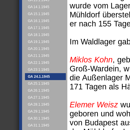
GA 13.1.1945
wurde vom Lager
GA 14.1.1945
Mühldorf überste
GA 15.1.1945
GA 16.1.1945
er nach 155 Tage
GA 17.1.1945
GA 18.1.1945
Im Waldlager gab
GA 19.1.1945
GA 20.1.1945
GA 21.1.1945
Miklos Kohn
, ge
GA 22.1.1945
Groß-Wardein, w
GA 23.1.1945
die Außenlager Mü
GA 24.1.1945
GA 25.1.1945
171 Tagen als H
GA 26.1.1945
GA 27.1.1945
Elemer Weisz
wu
GA 28.1.1945
geboren und wohn
GA 29.1.1945
GA 30.1.1945
von Budapest au
GA 31.1.1945