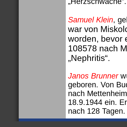
„Herzschwäche“.
Samuel Klein
, g
war von Miskolc
worden, bevor 
108578 nach Me
„Nephritis“.
Janos Brunner
wu
geboren. Von Bu
nach Mettenheim I
18.9.1944 ein. E
nach 128 Tagen.