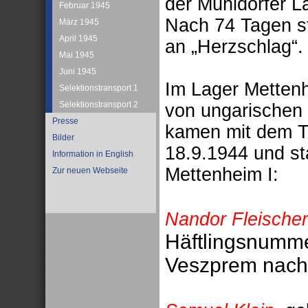
der Mühldorfer L
Februar 1945
Nach 74 Tagen s
März 1945
April 1945
an „Herzschlag“.
Mai 1945
Juni 1945
Im Lager Mettenh
Selektionstransport 1
Selektionstransport 2
von ungarischen 
Presse
kamen mit dem T
Bilder
18.9.1944 und s
Information in English
Mettenheim I:
Zur neuen Webseite
Nandor Fleischer
Häftlingsnumme
Veszprem nach 