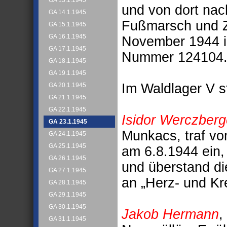
GA 13.1.1945
und von dort nac
GA 14.1.1945
Fußmarsch und Zu
GA 15.1.1945
GA 16.1.1945
November 1944 i
GA 17.1.1945
Nummer 124104. 
GA 18.1.1945
GA 19.1.1945
Im Waldlager V s
GA 20.1.1945
GA 21.1.1945
GA 22.1.1945
Isidor Werczberg
GA 23.1.1945
Munkacs, traf v
GA 24.1.1945
GA 25.1.1945
am 6.8.1944 ein,
GA 26.1.1945
und überstand di
GA 27.1.1945
an „Herz- und Kr
GA 28.1.1945
GA 29.1.1945
GA 30.1.1945
Jakob Hermann
,
GA 31.1.1945