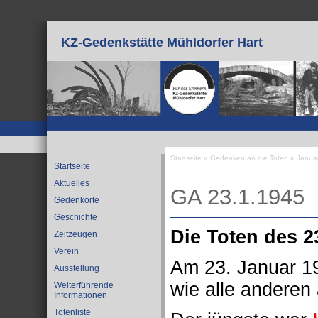
Direkt zum Inhalt
KZ-Gedenkstätte Mühldorfer Hart
Startseite
»
Gedenken an die Toten
»
Janua
Startseite
Sie sind hier
Aktuelles
GA 23.1.1945
Gedenkorte
Geschichte
Die Toten des 2
Zeitzeugen
Verein
Am 23. Januar 19
Ausstellung
wie alle anderen 
Weiterführende
Informationen
Totenliste