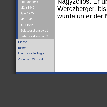
Nagyzöllös. Er ü
Februar 1945
Werczberger, bis
März 1945
April 1945
wurde unter der
Mai 1945
Juni 1945
Selektionstransport 1
Selektionstransport 2
Presse
Bilder
Information in English
Zur neuen Webseite