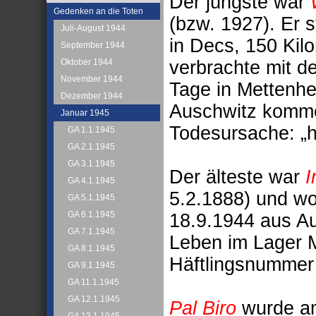
Der jüngste war
Gedenken an die Toten
(bzw. 1927). Er
Juli-August 1944
in Decs, 150 Kil
September 1944
verbrachte mit d
Oktober 1944
November 1944
Tage in Mettenhe
Dezember 1944
Auschwitz komme
Januar 1945
Todesursache: „he
GA 1.1.1945
GA 2.1.1945
GA 3.1.1945
Der älteste war
I
GA 4.1.1945
5.2.1888) und w
GA 5.1.1945
GA 6.1.1945
18.9.1944 aus Au
GA 7.1.1945
Leben im Lager M
GA 8.1.1945
Häftlingsnummer
GA 9.1.1945
GA 11.1.1945
GA 12.1.1945
Pal Biro
wurde am