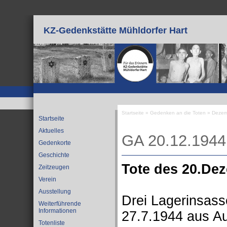
Direkt zum Inhalt
KZ-Gedenkstätte Mühldorfer Hart
Startseite
»
Gedenken an die Toten
»
Dezem
Startseite
Sie sind hier
Aktuelles
GA 20.12.1944
Gedenkorte
Geschichte
Tote des 20.De
Zeitzeugen
Verein
Ausstellung
Drei Lagerinsas
Weiterführende
Informationen
27.7.1944 aus A
Totenliste