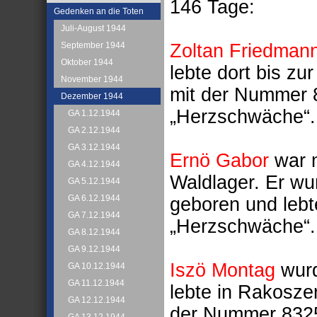
146 Tage:
Gedenken an die Toten
Juli-August 1944
Zoltan Friedman
September 1944
Oktober 1944
lebte dort bis zu
November 1944
mit der Nummer 8
Dezember 1944
„Herzschwäche“.
GA 1.12.1944
GA 2.12.1944
GA 3.12.1944
Ernö Gabor
war m
GA 4.12.1944
Waldlager. Er w
GA 5.12.1944
GA 6.12.1944
geboren und lebt
GA 7.12.1944
„Herzschwäche“.
GA 8.12.1944
GA 9.12.1944
Iszö Montag
wurd
GA 10.12.1944
GA 11.12.1944
lebte in Rakosze
GA 12.12.1944
der Nummer 83258