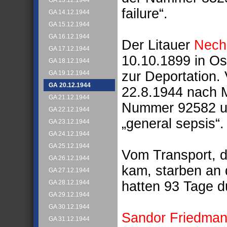
GA 13.12.1944
failure“.
GA 14.12.1944
GA 15.12.1944
GA 16.12.1944
Der Litauer
Nech
GA 17.12.1944
10.10.1899 in Os
GA 18.12.1944
zur Deportation.
GA 19.12.1944
GA 20.12.1944
22.8.1944 nach M
GA 21.12.1944
Nummer 92582 un
GA 22.12.1944
„general sepsis“.
GA 23.12.1944
GA 24.12.1944
GA 25.12.1944
Vom Transport, 
GA 26.12.1944
kam, starben an 
GA 27.12.1944
hatten 93 Tage d
GA 28.12.1944
GA 29.12.1944
GA 30.12.1944
Sandor Friedma
GA 31.12.1944