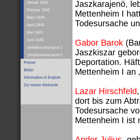
Jaszkarajenö, leb
Januar 1945
Februar 1945
Mettenheim I hat
März 1945
Todesursache un
April 1945
Mai 1945
Juni 1945
Gabor Barok
(Bar
Selektionstransport 1
Jaszkiszar gebore
Selektionstransport 2
Deportation. Häf
Presse
Mettenheim I an 
Bilder
Information in English
Zur neuen Webseite
Lazar Hirschfeld
dort bis zum Abt
Todesursache vo
Mettenheim I ist 
Andor Julius
, ge