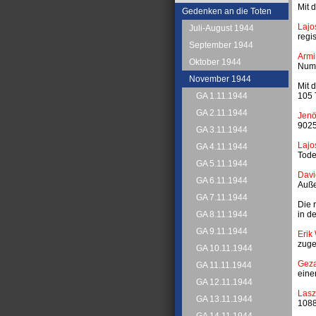
Mit 
Gedenken an die Toten
Lajo
Juli-August 1944
regis
September 1944
Armi
Oktober 1944
Numm
November 1944
Mit 
105 
GA 1.11.1944
GA 2.11.1944
Jenö
9025
GA 3.11.1944
Lajo
GA 4.11.1944
Tode
GA 5.11.1944
Davi
GA 6.11.1944
Auße
GA 7.11.1944
Die 
in d
GA 8.11.1944
GA 9.11.1944
Erik
zuge
GA 10.11.1944
Gez
GA 11.11.1944
eine
GA 12.11.1944
Lasz
GA 13.11.1944
1088