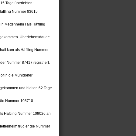
115 Tage überlebten:
s Häftling Nummer 83615
n Mettenheim I als Häftling
e gekommen. Überlebensdauer:
haft kam als Häftling Nummer
 der Nummer 87417 registriert.
f in die Mühldorfer
z gekommen und hielten 62 Tage
m die Nummer 108710
 als Häftling Nummer 109026 an
Mettenheim trug er die Nummer