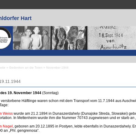
ldorfer Hart
seite
»
Gedenken an die Toten
»
November 1944
 sind hier
19.11.1944
 des 19. November 1944
(Sonntag)
 verstorbene Häftlinge waren schon mit dem Transport vom 11.7.1944 aus Ausch
Tage:
n Weiss
wurde am 21.2.1894 in Dunaszerdahely (Dunajske Streda, Slowakei) gebor
rtation. In Mettenheim wurde ihm die Nummer 70743 zugewiesen und er starb an „E
n Nagel
, geboren am 20.12.1895 in Postyen, lebte ebenfalls in Dunaszerdahely. E
0 an „Phl. gengrenosa“.