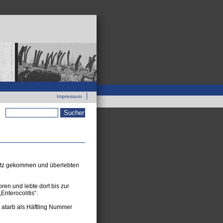
Zur neuen Webseite
Impressum
Suchformular
witz gekommen und überlebten
en und lebte dort bis zur
nterocolitis“.
r atarb als Häftling Nummer