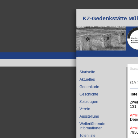
Direkt zum Inhalt
KZ-Gedenkstätte Müh
Start
Startseite
Sie
Aktuelles
GA 
Gedenkorte
Tote
Geschichte
Zeitzeugen
Zwei
131 
Verein
Armi
Ausstellung
Depo
Weiterführende
Armi
Informationen
7950
Totenliste